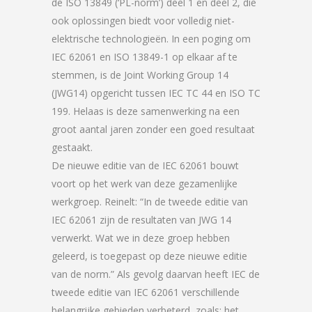
de ISO 13849 (‘PL-norm’) deel 1 en deel 2, die
ook oplossingen biedt voor volledig niet-
elektrische technologieën. In een poging om
IEC 62061 en ISO 13849-1 op elkaar af te
stemmen, is de Joint Working Group 14
(JWG14) opgericht tussen IEC TC 44 en ISO TC
199. Helaas is deze samenwerking na een
groot aantal jaren zonder een goed resultaat
gestaakt.
De nieuwe editie van de IEC 62061 bouwt
voort op het werk van deze gezamenlijke
werkgroep. Reinelt: “In de tweede editie van
IEC 62061 zijn de resultaten van JWG 14
verwerkt. Wat we in deze groep hebben
geleerd, is toegepast op deze nieuwe editie
van de norm.” Als gevolg daarvan heeft IEC de
tweede editie van IEC 62061 verschillende
belangrijke gebieden verbeterd, zoals: het