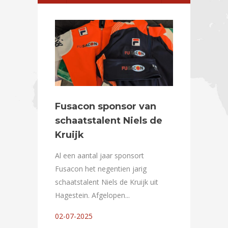
Safety 
Op woensda
vijftiende e
Engineerin
Fusacon sponsor van
heeft het En
schaatstalent Niels de
Kruijk
16-06-2025
Al een aantal jaar sponsort
Fusacon het negentien jarig
schaatstalent Niels de Kruijk uit
Hagestein. Afgelopen...
02-07-2025